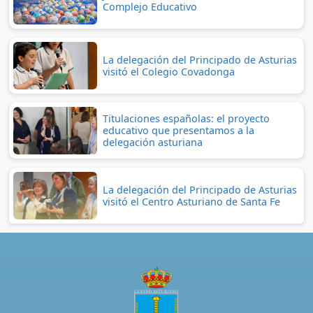
Complejo Educativo
La delegación del Principado de Asturias
visitó el Colegio Covadonga
Titulaciones españolas: el proyecto
educativo que presentamos a la
delegación asturiana
La delegación del Principado de Asturias
visitó el Centro Asturiano de Santa Fe